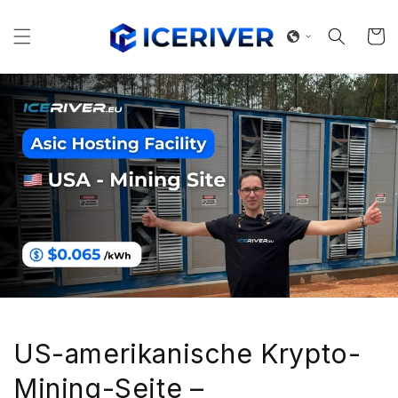
Direkt
zum
Inhalt
Warenko
US-amerikanische Krypto-
Mining-Seite –