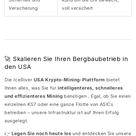
Versicherung
voll versichert
Generiert
durch
Einbetten
von
YouTube-
🚀 Skalieren Sie Ihren Bergbaubetrieb in
den USA
Videos
online
Die IceRiver
USA Krypto-Mining-Plattform
bietet
Ihnen alles, was Sie für
intelligenteres, schnelleres
und effizienteres Mining
benötigen . Egal, ob Sie einen
einzelnen KS7 oder eine ganze Flotte von ASICs
betreiben – unsere Infrastruktur ist auf Ihren Erfolg
ausgelegt.
👉
Legen Sie noch heute los
und entdecken Sie unsere