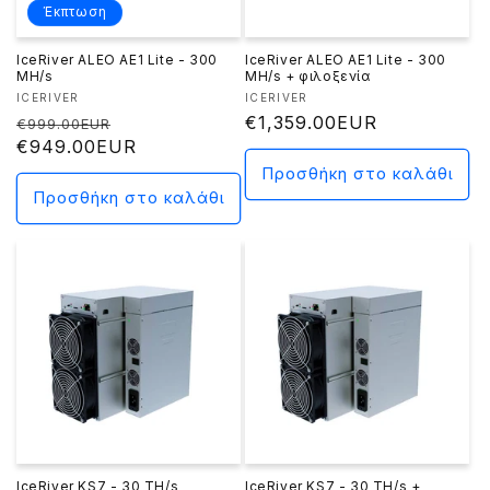
Έκπτωση
IceRiver ALEO AE1 Lite - 300
IceRiver ALEO AE1 Lite - 300
MH/s
MH/s + φιλοξενία
Προμηθευτής:
Προμηθευτής:
ICERIVER
ICERIVER
Κανονική
Τιμή
Κανονική
€1,359.00EUR
€999.00EUR
τιμή
€949.00EUR
έκπτωσης
τιμή
Προσθήκη στο καλάθι
Προσθήκη στο καλάθι
IceRiver KS7 - 30 TH/s
IceRiver KS7 - 30 TH/s +