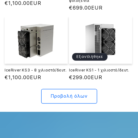
φιλοξενία
Κανονική
€1,100.00EUR
Κανονική
€699.00EUR
τιμή
τιμή
Εξαντλήθηκε
IceRiver KS3 - 8 χιλιοστά/δευτ.
IceRiver KS1 - 1 χιλιοστό/δευτ.
Κανονική
€1,100.00EUR
Κανονική
€299.00EUR
τιμή
τιμή
Προβολή όλων