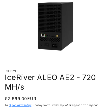
Άνοιγμα
μέσου
ICERIVER
1
IceRiver ALEO AE2 - 720
στο
βοηθητικό
MH/s
παράθυρο
Κανονική
€2,669.00EUR
τιμή
Τα
έξοδα αποστολής
υπολογίζονται κατά την ολοκλήρωση της αγοράς.