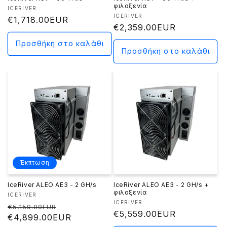
φιλοξενία
Προμηθευτής:
ICERIVER
Προμηθευτής:
ICERIVER
Κανονική
€1,718.00EUR
Κανονική
€2,359.00EUR
τιμή
τιμή
Προσθήκη στο καλάθι
Προσθήκη στο καλάθι
Έκπτωση
IceRiver ALEO AE3 - 2 GH/s
IceRiver ALEO AE3 - 2 GH/s +
φιλοξενία
Προμηθευτής:
ICERIVER
Προμηθευτής:
ICERIVER
Κανονική
Τιμή
€5,159.00EUR
Κανονική
€5,559.00EUR
τιμή
€4,899.00EUR
έκπτωσης
τιμή