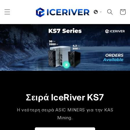
μετάβαση
στο
Καλάθ
περιεχόμενο
Σειρά IceRiver KS7
Η νεότερη σειρά ASIC MINERS για την KAS
Mining.