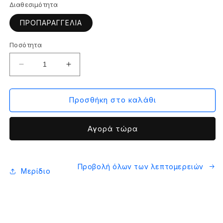
Διαθεσιμότητα
ΠΡΟΠΑΡΑΓΓΕΛΙΑ
Ποσότητα
Μείωση
Αύξηση
ποσότητας
ποσότητας
για
για
IceRiver
IceRiver
Προσθήκη στο καλάθι
ALEO
ALEO
AE2
AE2
Αγορά τώρα
-
-
720
720
MH/s
MH/s
Προβολή όλων των λεπτομερειών
Μερίδιο