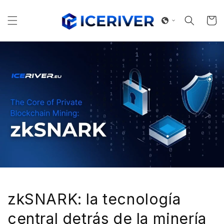
Ir
directamente
al contenido
Carrito
zkSNARK: la tecnología
central detrás de la minería