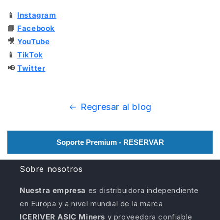
📱
Instagram
📘
Facebook
🎥
YouTube
📱
TikTok
📢
Twitter
Regresar al blog
Soporte Premium - RESERVAR
Sobre nosotros
Nuestra empresa
es distribuidora independiente
en Europa y a nivel mundial de la marca
ICERIVER ASIC Miners
y proveedora confiable