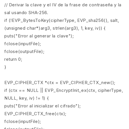
// Derivar la clave y el IV de la frase de contraseña y la
sal usando SHA-256.
if (!EVP_BytesToKey(cipherType, EVP_sha256(), salt,
(unsigned char*)arg3, strlen(arg3), 1, key, iv)) {
puts("Error al generar la clave");
fclose(inputFile);
fclose(outputFile);
return 0;
}
EVP_CIPHER_CTX *ctx = EVP_CIPHER_CTX_new();
if (ctx == NULL || EVP_EncryptInit_ex(ctx, cipherType,
NULL, key, iv) != 1) {
puts("Error al inicializar el cifrado");
EVP_CIPHER_CTX_free(ctx);
fclose(inputFile);