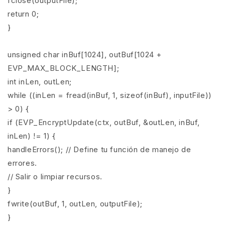
fclose(outputFile);
return 0;
}
unsigned char inBuf[1024], outBuf[1024 +
EVP_MAX_BLOCK_LENGTH];
int inLen, outLen;
while ((inLen = fread(inBuf, 1, sizeof(inBuf), inputFile))
> 0) {
if (EVP_EncryptUpdate(ctx, outBuf, &outLen, inBuf,
inLen) != 1) {
handleErrors(); // Define tu función de manejo de
errores.
// Salir o limpiar recursos.
}
fwrite(outBuf, 1, outLen, outputFile);
}