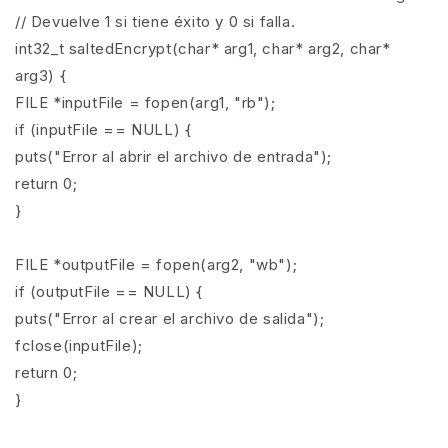
// Devuelve 1 si tiene éxito y 0 si falla.
int32_t saltedEncrypt(char* arg1, char* arg2, char*
arg3) {
FILE *inputFile = fopen(arg1, "rb");
if (inputFile == NULL) {
puts("Error al abrir el archivo de entrada");
return 0;
}
FILE *outputFile = fopen(arg2, "wb");
if (outputFile == NULL) {
puts("Error al crear el archivo de salida");
fclose(inputFile);
return 0;
}