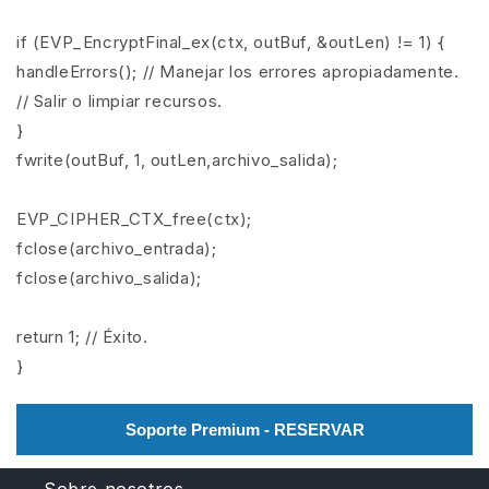
if (EVP_EncryptFinal_ex(ctx, outBuf, &outLen) != 1) {
handleErrors(); // Manejar los errores apropiadamente.
// Salir o limpiar recursos.
}
fwrite(outBuf, 1, outLen,archivo_salida);
EVP_CIPHER_CTX_free(ctx);
fclose(archivo_entrada);
fclose(archivo_salida);
return 1; // Éxito.
}
Soporte Premium - RESERVAR
Sobre nosotros