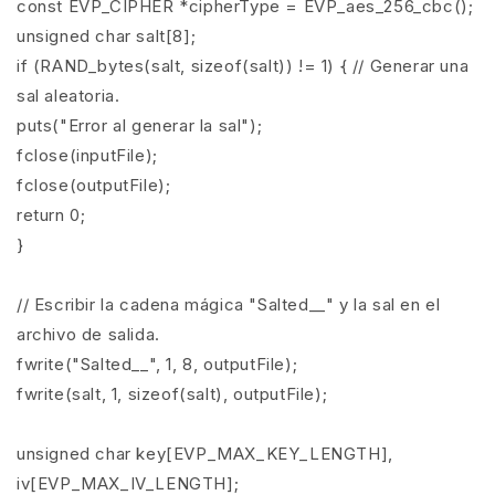
const EVP_CIPHER *cipherType = EVP_aes_256_cbc();
unsigned char salt[8];
if (RAND_bytes(salt, sizeof(salt)) != 1) { // Generar una
sal aleatoria.
puts("Error al generar la sal");
fclose(inputFile);
fclose(outputFile);
return 0;
}
// Escribir la cadena mágica "Salted__" y la sal en el
archivo de salida.
fwrite("Salted__", 1, 8, outputFile);
fwrite(salt, 1, sizeof(salt), outputFile);
unsigned char key[EVP_MAX_KEY_LENGTH],
iv[EVP_MAX_IV_LENGTH];