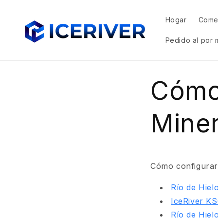
Ir
directamente
al contenido
Hogar
Come
Pedido al por 
Cómo 
Mine
Cómo configurar
Río de Hiel
IceRiver K
Río de Hiel