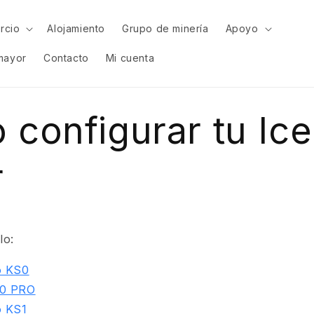
rcio
Alojamiento
Grupo de minería
Apoyo
mayor
Contacto
Mi cuenta
configurar tu Ice
r
lo:
o KS0
S0 PRO
o KS1