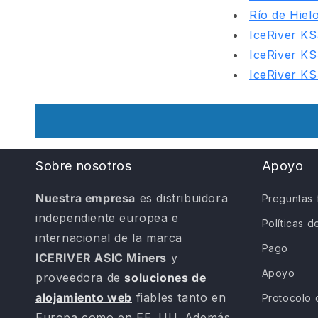
Río de Hiel
IceRiver KS
IceRiver K
IceRiver K
Sobre nosotros
Apoyo
Nuestra empresa
es distribuidora
Preguntas 
independiente europea e
Políticas 
internacional de la marca
Pago
ICERIVER ASIC Miners
y
Apoyo
proveedora de
soluciones de
alojamiento web
fiables tanto en
Protocolo 
Europa como en EE. UU. Además,