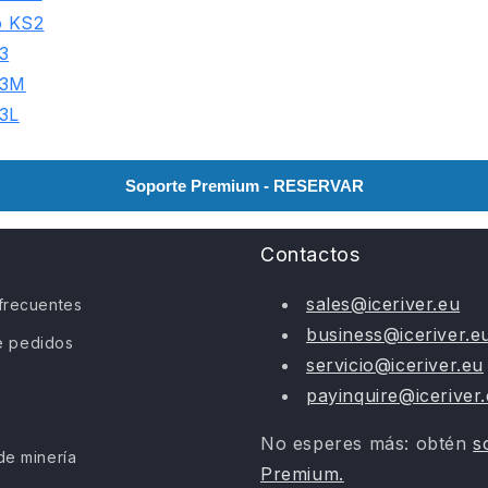
o KS2
3
S3M
S3L
Soporte Premium - RESERVAR
Contactos
sales@iceriver.eu
frecuentes
business@iceriver.e
de pedidos
servicio@iceriver.eu
payinquire@iceriver
No esperes más: obtén
s
de minería
Premium.