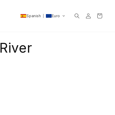
Iniciar
Carrito
Spanish
Euro
sesión
River