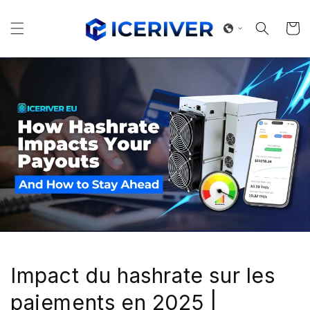
et
passer
au
Panier
contenu
Impact du hashrate sur les
paiements en 2025 |