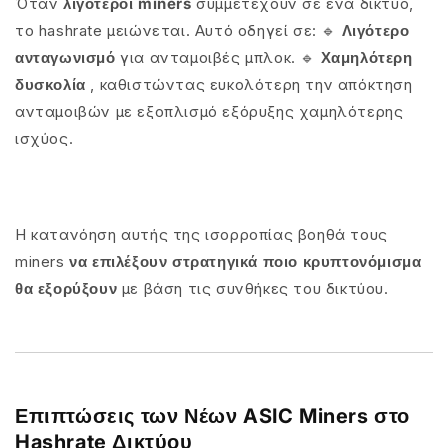
Όταν
λιγότεροι miners
συμμετέχουν σε ένα δίκτυο,
το hashrate μειώνεται. Αυτό οδηγεί σε:
🔹
Λιγότερο
ανταγωνισμό
για ανταμοιβές μπλοκ.
🔹
Χαμηλότερη
δυσκολία
, καθιστώντας ευκολότερη την απόκτηση
ανταμοιβών με εξοπλισμό εξόρυξης χαμηλότερης
ισχύος.
Η κατανόηση αυτής της ισορροπίας βοηθά τους
miners
να επιλέξουν στρατηγικά ποιο κρυπτονόμισμα
θα εξορύξουν
με βάση τις συνθήκες του δικτύου.
Επιπτώσεις των Νέων ASIC Miners στο
Hashrate Δικτύου