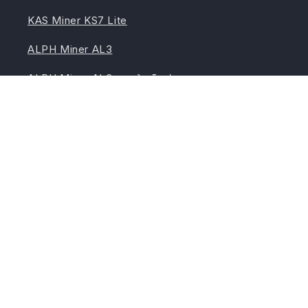
KAS Miner KS7 Lite
ALPH Miner AL3
ALPH Miner AL3 + φιλοξενία
KAS Miner KS5L
ALPH Miner AL2 Lite
KAS Miner KS0 Ultra
Instagram
TikTok
Κελάδημα
Χώρα/περιοχή
Γλώσσα
EUR € | Γερμανία
Ελληνικά