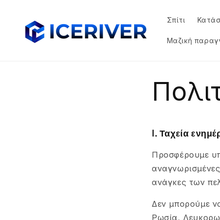
μετάβαση
στο
Σπίτι
Κατά
περιεχόμενο
Μαζική παραγ
Πολι
Ⅰ. Ταχεία ενημ
Προσφέρουμε υπ
αναγνωρισμένες 
ανάγκες των πε
Δεν μπορούμε ν
Ρωσία, Λευκορωσ