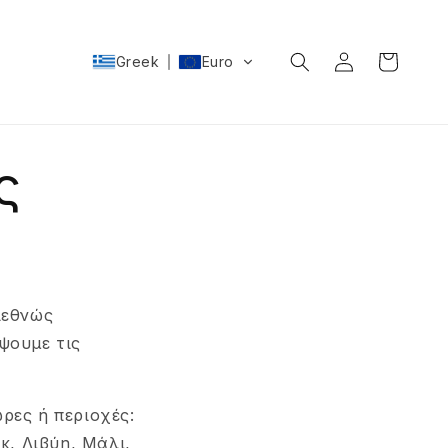
Σύνδεση
Καλάθι
Greek
Euro
ς
ιεθνώς
ύψουμε τις
ρες ή περιοχές:
κ, Λιβύη, Μάλι,