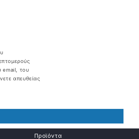
ου
λεπτομερούς
 email, του
νετε απευθείας
Προϊόντα