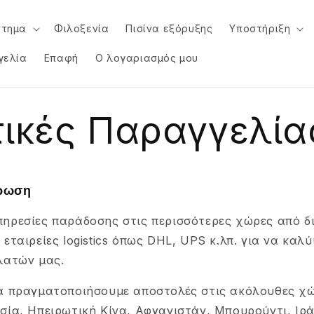
στημα
Φιλοξενία
Πισίνα εξόρυξης
Υποστήριξη
γελία
Επαφή
Ο λογαριασμός μου
τικές Παραγγελία
έρωση
ηρεσίες παράδοσης στις περισσότερες χώρες από δ
εταιρείες logistics όπως DHL, UPS κ.λπ. για να καλ
λατών μας.
α πραγματοποιήσουμε αποστολές στις ακόλουθες χώ
ία, Ηπειρωτική Κίνα, Αφγανιστάν, Μπουρούντι, Ιρά