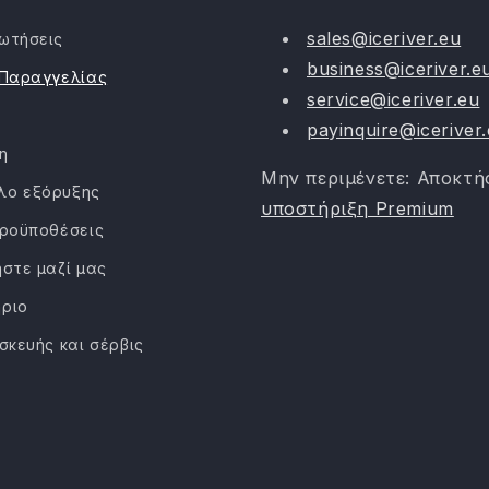
sales@iceriver.eu
ωτήσεις
business@iceriver.e
 Παραγγελίας
service@iceriver.eu
payinquire@iceriver
η
Μην περιμένετε: Αποκτή
λο εξόρυξης
υποστήριξη Premium
προϋποθέσεις
ήστε μαζί μας
ριο
σκευής και σέρβις