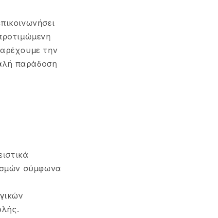
επικοινωνήσει
 προτιμώμενη
παρέχουμε την
φαλή παράδοση
ειστικά
ασμών σύμφωνα
γικών
ολής.