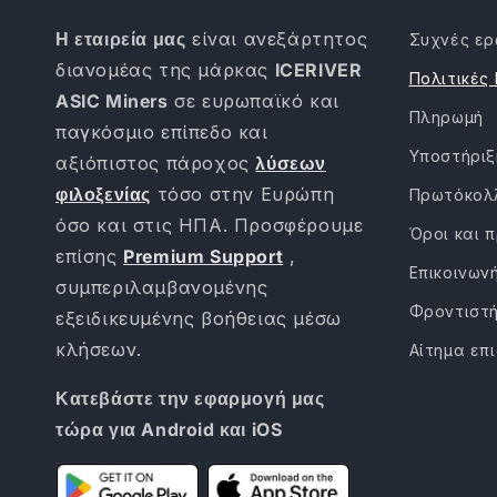
Η εταιρεία μας
είναι ανεξάρτητος
Συχνές ερ
διανομέας της μάρκας
ICERIVER
Πολιτικές
ASIC Miners
σε ευρωπαϊκό και
Πληρωμή
παγκόσμιο επίπεδο και
Υποστήριξ
αξιόπιστος πάροχος
λύσεων
φιλοξενίας
τόσο στην Ευρώπη
Πρωτόκολ
όσο και στις ΗΠΑ. Προσφέρουμε
Όροι και 
επίσης
Premium Support
,
Επικοινων
συμπεριλαμβανομένης
Φροντιστή
εξειδικευμένης βοήθειας μέσω
κλήσεων.
Αίτημα επι
Κατεβάστε την εφαρμογή μας
τώρα για Android και iOS