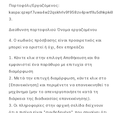
Πορτοφόλι/Εργαζόμενος:
kaspa:qzepf7uwa4w22qskhrlv9f958zv4pwtfllu5dhkpk4
Διεύθυνση πορτοφολιού Όνομα εργαζομένου
Ο κωδικός πρόσβασης είναι προαιρετικός και
μπορεί να οριστεί ή όχι, δεν επηρεάζει
Κάντε κλικ στην επιλογή Αποθήκευση και θα
εμφανιστεί ένα παράθυρο με επιτυχία στη
διαμόρφωση
Μετά την επιτυχή διαμόρφωση, κάντε κλικ στο
[Επανεκκίνηση] και περιμένετε να επανεκκινηθεί το
μηχάνημα (μην το απενεργοποιήσετε κατά τη
διάρκεια της διαδικασίας επανεκκίνησης).
Οι πληροφορίες στην αρχική σελίδα δείχνουν
ότι η πισίνα είναι "συνδεδεμένη", που σημαίνει ότι