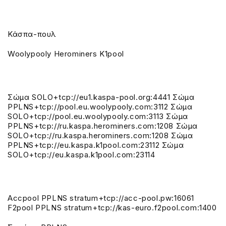
Κάσπα-πουλ
Woolypooly Herominers K1pool
Σώμα SOLO+tcp://eu1.kaspa-pool.org:4441 Σώμα
PPLNS+tcp://pool.eu.woolypooly.com:3112 Σώμα
SOLO+tcp://pool.eu.woolypooly.com:3113 Σώμα
PPLNS+tcp://ru.kaspa.herominers.com:1208 Σώμα
SOLO+tcp://ru.kaspa.herominers.com:1208 Σώμα
PPLNS+tcp://eu.kaspa.k1pool.com:23112 Σώμα
SOLO+tcp://eu.kaspa.k1pool.com:23114
Accpool PPLNS stratum+tcp://acc-pool.pw:16061
F2pool PPLNS stratum+tcp://kas-euro.f2pool.com:1400