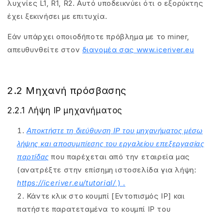
λυχνίες L1, R1, R2. Αυτό υποδεικνύει ότι ο εξορύκτης
έχει ξεκινήσει με επιτυχία.
Εάν υπάρχει οποιοδήποτε πρόβλημα με το miner,
απευθυνθείτε στον
διανομέα σας www.iceriver.eu
2.2 Μηχανή πρόσβασης
2.2.1 Λήψη IP μηχανήματος
Αποκτήστε τη διεύθυνση IP του μηχανήματος μέσω
λήψης και αποσυμπίεσης του εργαλείου επεξεργασίας
παρτίδας
που παρέχεται από την εταιρεία μας
(ανατρέξτε στην επίσημη ιστοσελίδα για λήψη:
https://iceriver.eu/tutorial/
)
.
Κάντε κλικ στο κουμπί [Εντοπισμός IP] και
πατήστε παρατεταμένα το κουμπί IP του