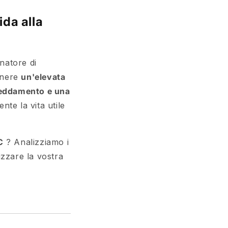
ida alla
natore di
enere
un'elevata
reddamento e una
te la vita utile
C
? Analizziamo i
zzare la vostra