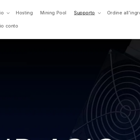
io
Hosting
Mining Pool
Supporto
Ordine all'ing
mio conto