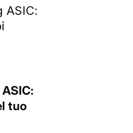
g ASIC:
i
g ASIC:
l tuo