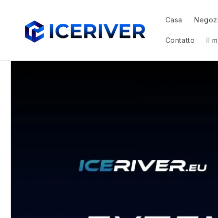
Vai
direttamente
ai contenuti
Casa
Negoz
Contatto
Il 