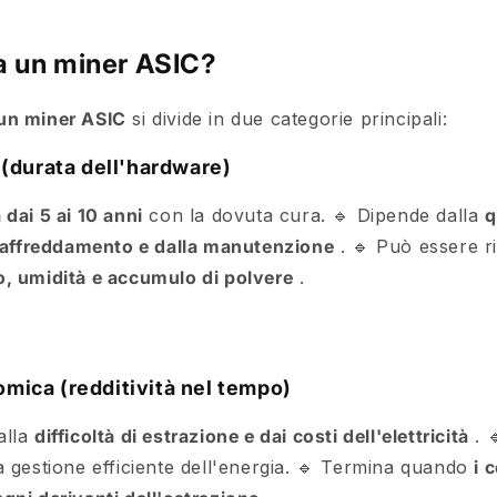
a un miner ASIC?
i un miner ASIC
si divide in due categorie principali:
a (durata dell'hardware)
 dai 5 ai 10 anni
con la dovuta cura.
🔹 Dipende dalla
q
 raffreddamento e dalla manutenzione
.
🔹 Può essere r
, umidità e accumulo di polvere
.
omica (redditività nel tempo)
alla
difficoltà di estrazione e dai costi dell'elettricità
.

gestione efficiente dell'energia.
🔹 Termina quando
i 