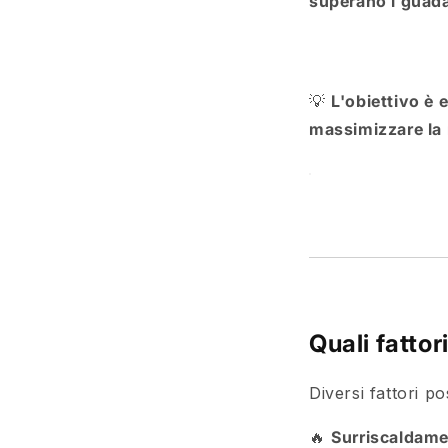
superano i guada
💡
L'obiettivo è 
massimizzare la r
Quali fattor
Diversi fattori 
🔥
Surriscaldam