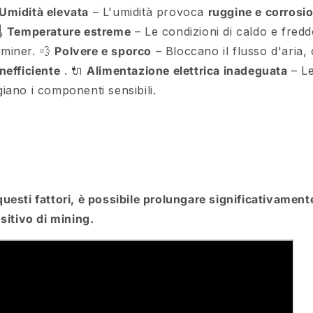
Umidità elevata
– L'umidità provoca
ruggine e corrosi
🌡
Temperature estreme
– Le condizioni di caldo e fredd
l miner.
💨
Polvere e sporco
– Bloccano il flusso d'aria
nefficiente
.
🔌
Alimentazione elettrica inadeguata
– Le
iano i componenti sensibili.
uesti fattori, è possibile prolungare significativamente
sitivo di mining.