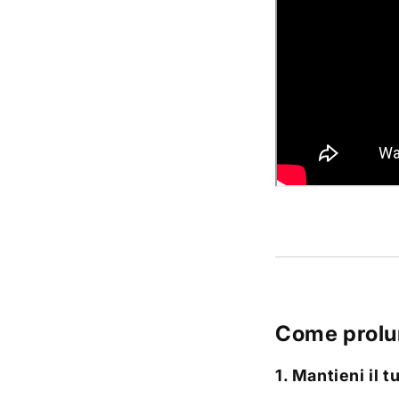
Come prolun
1. Mantieni il 