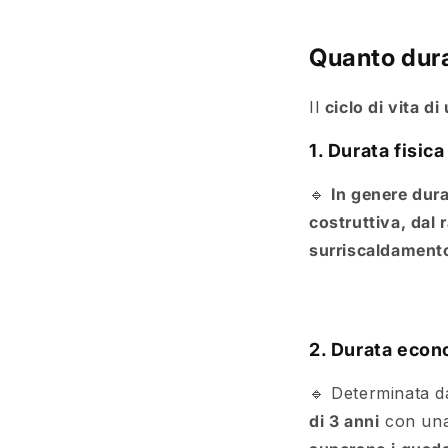
Quanto dur
Il
ciclo di vita d
1. Durata fisic
🔹
In genere dura
costruttiva, dal
surriscaldamento
2. Durata econ
🔹 Determinata d
di 3 anni
con una 