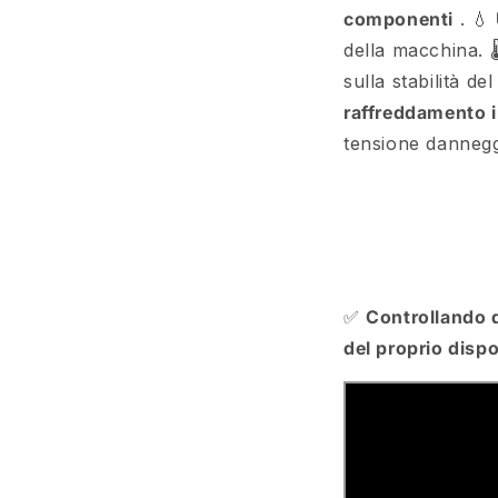
componenti
.
💧
della macchina.
sulla stabilità de
raffreddamento i
tensione dannegg
✅
Controllando q
del proprio dispo