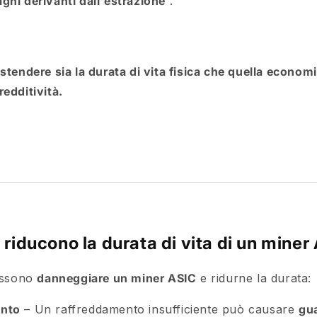
gni derivanti dall'estrazione
.
estendere sia la durata di vita fisica che quella econom
edditività.
i riducono la durata di vita di un mine
possono
danneggiare un miner ASIC
e ridurne la durata:
ento
– Un raffreddamento insufficiente può causare
gua