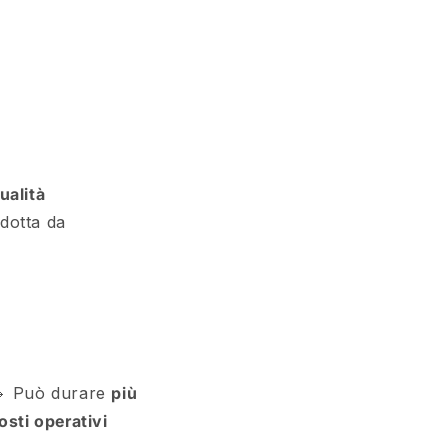
ualità
idotta da
 Può durare
più
costi operativi