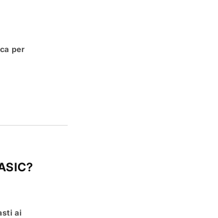
ica per
r ASIC?
sti ai