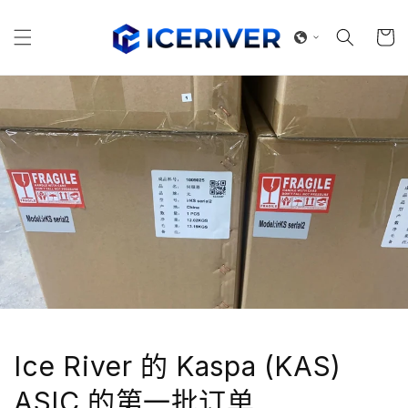
跳到内
购
容
物
车
Ice River 的 Kaspa (KAS)
ASIC 的第一批订单