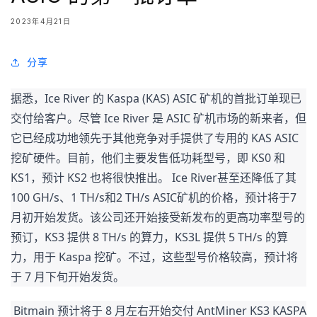
2023年4月21日
分享
据悉，Ice River 的 Kaspa (KAS) ASIC 矿机的首批订单现已
交付给客户。尽管 Ice River 是 ASIC 矿机市场的新来者，但
它已经成功地领先于其他竞争对手提供了专用的 KAS ASIC 
挖矿硬件。目前，他们主要发售低功耗型号，即 KS0 和 
KS1，预计 KS2 也将很快推出。 Ice River甚至还降低了其
100 GH/s、1 TH/s和2 TH/s ASIC矿机的价格，预计将于7
月初开始发货。该公司还开始接受新发布的更高功率型号的
预订，KS3 提供 8 TH/s 的算力，KS3L 提供 5 TH/s 的算
力，用于 Kaspa 挖矿。不过，这些型号价格较高，预计将
于 7 月下旬开始发货。
 Bitmain 预计将于 8 月左右开始交付 AntMiner KS3 KASPA 