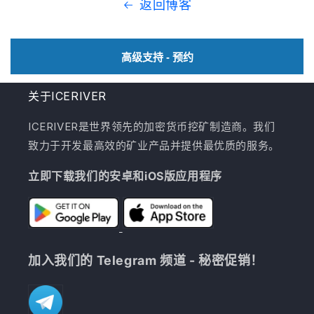
返回博客
高级支持 - 预约
关于ICERIVER
ICERIVER是世界领先的加密货币挖矿制造商。我们
致力于开发最高效的矿业产品并提供最优质的服务。
立即下载我们的安卓和iOS版应用程序
加入我们的 Telegram 频道 - 秘密促销！