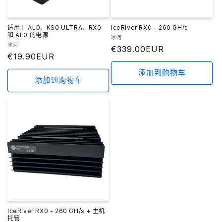
适用于 AL0、KS0 ULTRA、RX0
IceRiver RX0 - 260 GH/s
和 AE0 的电源
厂
冰河
厂
冰河
商：
常
€339.00EUR
商：
常
€19.90EUR
规
规
价
添加到购物车
价
添加到购物车
格
格
IceRiver RX0 - 260 GH/s + 主机
托管