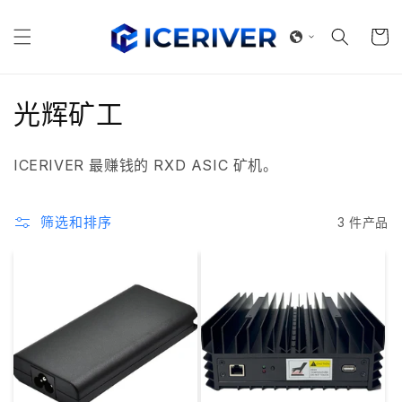
跳到内
购
容
物
车
收
光辉矿工
藏
ICERIVER 最赚钱的 RXD ASIC 矿机。
:
筛选和排序
3 件产品