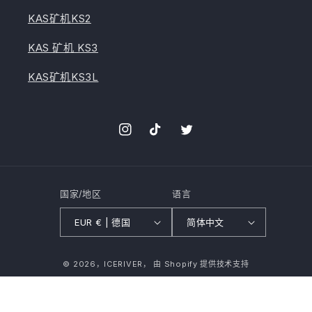
KAS矿机KS2
KAS 矿机 KS3
KAS矿机KS3L
Instagram
TikTok
叽
叽
喳
喳
国家/地区
语言
EUR € | 德国
简体中文
付
© 2026，
ICERIVER，
由 Shopify 提供技术支持
款
方