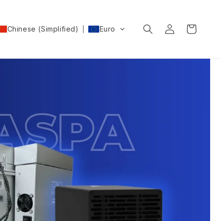
购
登
物
Chinese (Simplified)
Euro
录
车