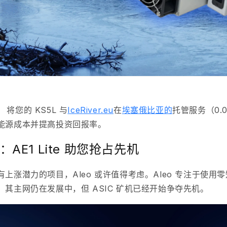
：
将您的 KS5L 与
IceRiver.eu
在
埃塞俄比亚的
托管服务（0.0
能源成本并提高投资回报率。
ng：AE1 Lite 助您抢占先机
有
上涨潜力的项目
，Aleo 或许值得考虑。Aleo 专注于使
其主网仍在发展中，但 ASIC 矿机已经开始争夺先机。