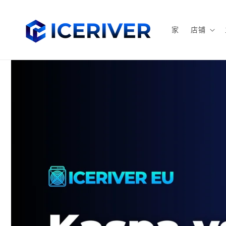
跳到内
容
家
店铺