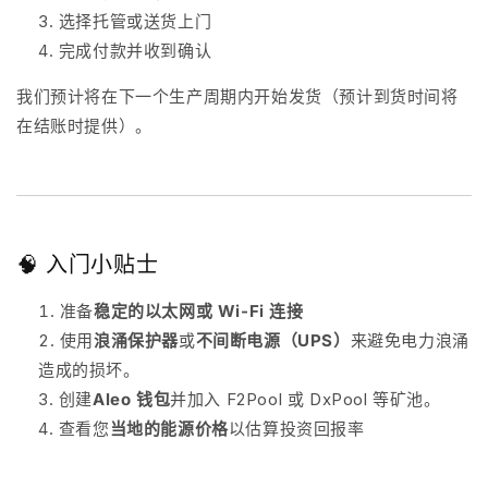
选择托管或送货上门
完成付款并收到确认
我们预计将在下一个生产周期内开始发货（预计到货时间将
在结账时提供）。
🧠 入门小贴士
准备
稳定的以太网或 Wi-Fi 连接
使用
浪涌保护器
或
不间断电源（UPS）
来避免电力浪涌
造成的损坏。
创建
Aleo 钱包
并加入 F2Pool 或 DxPool 等矿池。
查看您
当地的能源价格
以估算投资回报率