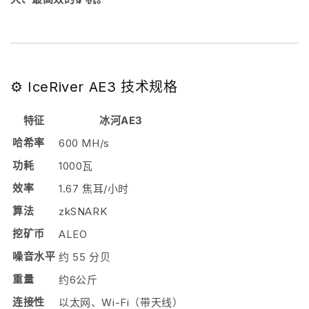
⚙️ IceRiver AE3 技术规格
特征
冰河AE3
哈希率
600 MH/s
功耗
1000瓦
效率
1.67 焦耳/小时
算法
zkSNARK
挖矿币
ALEO
噪音水平
约 55 分贝
重量
约6公斤
连接性
以太网、Wi-Fi（带天线）