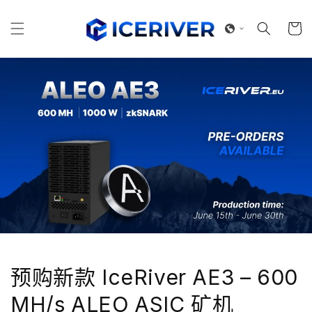
跳到内
购
容
物
车
预购新款 IceRiver AE3 – 600
MH/s ALEO ASIC 矿机