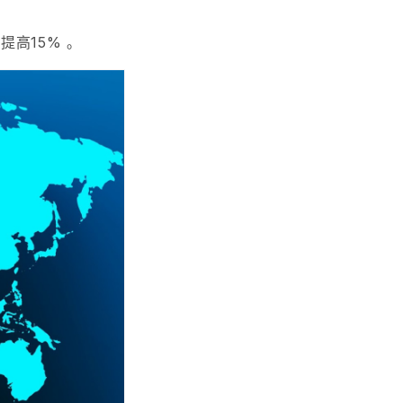
力提高
15% 。