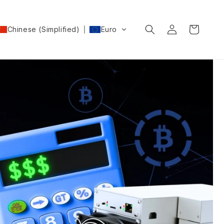
购
登
物
Chinese (Simplified)
Euro
录
车