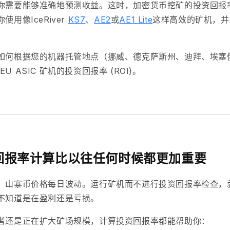
你需要能够准确地预测收益
。这时，
加密货币挖矿的投资回报
你使用像
IceRiver
KS7
、
AE2
或
AE1 Lite
这样高效的矿机
，并
。
如何
根据您的机器托管地点（挪威、德克萨斯州、迪拜、埃塞
rEU ASIC 矿机的
投资回报率 (ROI)。
回报率计算比以往任何时候都更加重要
，山寨币价格每日波动。运行矿机而不进行投资回报率检查，
不知道是在盈利还是亏损。
者还是正在扩大矿场规模，计算投资回报率都能帮助你：