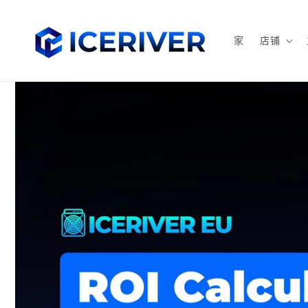
跳到内
容
家
店铺