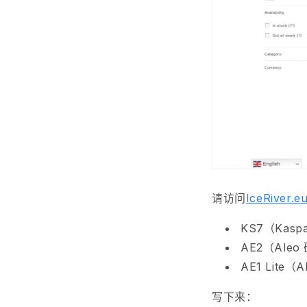
请访问
IceRiver.e
KS7（Kasp
AE2（Ale
AE1 Lite（
写下来：