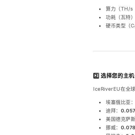
算力（TH/s 
功耗（瓦特
硬币类型（Cas
2️⃣ 选择您的主
IceRiverE
埃塞俄比亚
迪拜：
0.0
美国德克萨
挪威：
0.0