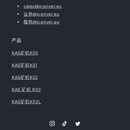
sales@iceriver.eu
业务@iceriver.eu
服务@iceriver.eu
产品
KAS矿机KS0
KAS矿机KS1
KAS矿机KS2
KAS 矿机 KS3
KAS矿机KS3L
Instagram
TikTok
叽