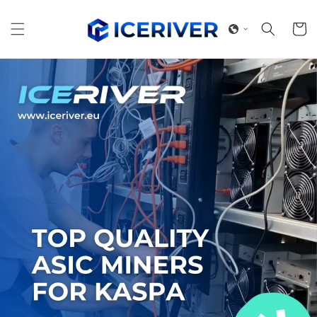
跳到内
购
容
物
车