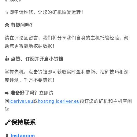
立即申请维修
，让您的矿机恢复运转！
📩 有疑问吗？
请在评论区留言，我们将分享我们自身的主机托管经验，帮
助您更智能地挖掘数据！
👍 点赞、订阅并开启小铃铛
掌握先机，点击铃铛即可获取实时盈利更新、挖矿技巧和深
度评测，千万不要错过！
➡️ 准备好了吗？
立即访
问
iceriver.eu
或
hosting.iceriver.eu
预订您的矿机和主机空间
🚀
🔗保持联系
📱
Instagram