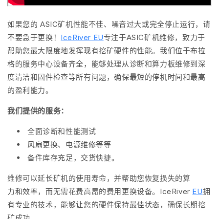
如果您的
ASIC矿机性能
不佳、噪音过大或完全停止运行，请
不要急于更换！
IceRiver EU
专注于
ASIC矿机维修，
致力于
帮助您最大限度地发挥现有挖矿硬件的性能。我们位于布拉
格的服务中心设备齐全，能够处理从
诊断
和
算力板维修
到
深
度清洁
和
固件检查等所有问题
，确保最短的停机时间和最高
的盈利能力。
我们提供的服务：
全面诊断
和性能测试
风扇更换
、
电源维修
等等
备件
库存
充足，交货
快捷。
维修可以延长矿机的使用寿命，并帮助您恢复损失的
算
力
和
效率，
而无需花费高昂的费用更换设备。IceRiver
EU
拥
有专业的技术，能够让您的硬件保持最佳状态，确保长期挖
矿成功。