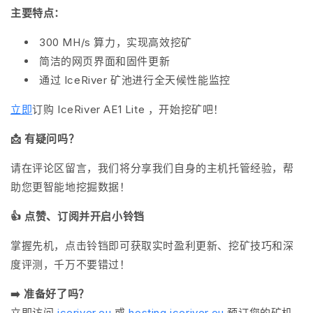
主要特点：
300 MH/s 算力
，实现高效挖矿
简洁的
网页界面
和固件更新
通过 IceRiver 矿池进行
全天候性能监控
立即
订购 IceRiver AE1 Lite
，开始挖矿吧！
📩 有疑问吗？
请在评论区留言，我们将分享我们自身的主机托管经验，帮
助您更智能地挖掘数据！
👍 点赞、订阅并开启小铃铛
掌握先机，点击铃铛即可获取实时盈利更新、挖矿技巧和深
度评测，千万不要错过！
➡️ 准备好了吗？
立即访问
iceriver.eu
或
hosting.iceriver.eu
预订您的矿机