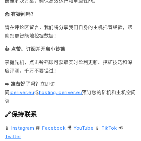
最佳解决方案，确保高效运行和卓越性能。
📩 有疑问吗？
请在评论区留言，我们将分享我们自身的主机托管经验，帮
助您更智能地挖掘数据！
👍 点赞、订阅并开启小铃铛
掌握先机，点击铃铛即可获取实时盈利更新、挖矿技巧和深
度评测，千万不要错过！
➡️ 准备好了吗？
立即访
问
iceriver.eu
或
hosting.iceriver.eu
预订您的矿机和主机空间
🚀
🔗保持联系
📱
Instagram
📘
Facebook
🎥
YouTube
📱
TikTok
📢
Twitter