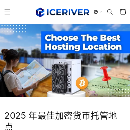
跳到内
购
容
物
车
2025 年最佳加密货币托管地
点