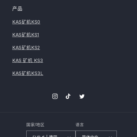
产品
KAS矿机KS0
KAS矿机KS1
KAS矿机KS2
KAS 矿机 KS3
KAS矿机KS3L
Instagram
TikTok
叽
叽
喳
喳
国家/地区
语言
EUR € | 德国
简体中文